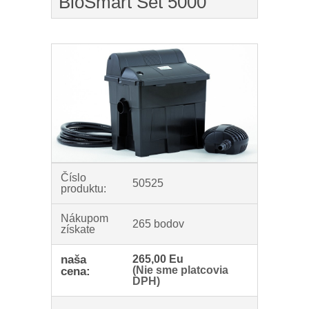
BioSmart Set 5000
Číslo
50525
produktu:
Nákupom
265 bodov
získate
naša
265,00 Eu
(Nie sme platcovia
cena:
DPH)