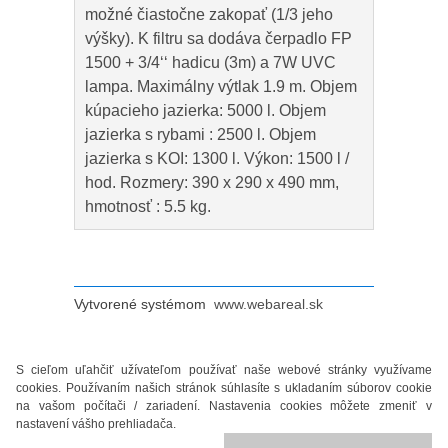
možné čiastočne zakopať (1/3 jeho
výšky). K filtru sa dodáva čerpadlo FP
1500 + 3/4‘‘ hadicu (3m) a 7W UVC
lampa. Maximálny výtlak 1.9 m. Objem
kúpacieho jazierka: 5000 l. Objem
jazierka s rybami : 2500 l. Objem
jazierka s KOI: 1300 l. Výkon: 1500 l /
hod. Rozmery: 390 x 290 x 490 mm,
hmotnosť : 5.5 kg.
Vytvorené systémom
www.webareal.sk
S cieľom uľahčiť užívateľom používať naše webové stránky využívame
cookies. Používaním našich stránok súhlasíte s ukladaním súborov cookie
na vašom počítači / zariadení. Nastavenia cookies môžete zmeniť v
nastavení vášho prehliadača.