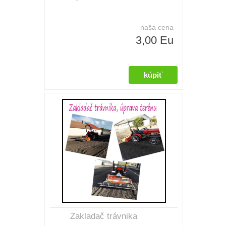
naša cena
3,00 Eu
Zakladač trávnika