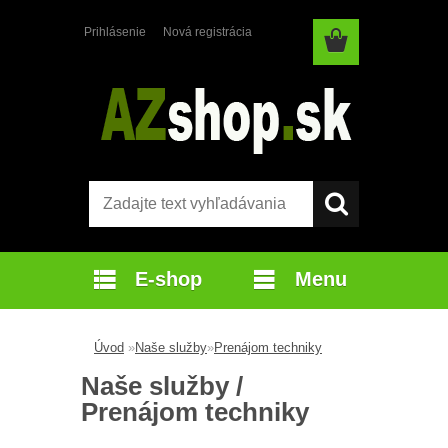
Prihlásenie
Nová registrácia
E-shop
Menu
Úvod
»
Naše služby
»
Prenájom techniky
Naše služby /
Prenájom techniky