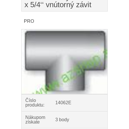
x 5/4‘‘ vnútorný závit
PRO
Číslo
14062E
produktu:
Nákupom
3 body
získate