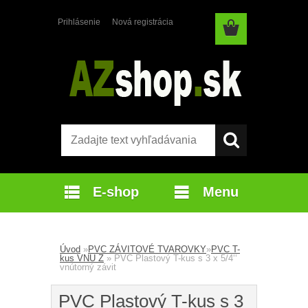
Prihlásenie
Nová registrácia
E-shop
Menu
Úvod
»
PVC ZÁVITOVÉ TVAROVKY
»
PVC T-
kus VNU Z
»
PVC Plastový T-kus s 3 x 5/4‘‘
vnútorný závit
PVC Plastový T-kus s 3