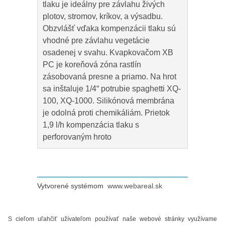
tlaku je ideálny pre závlahu živých
plotov, stromov, kríkov, a výsadbu.
Obzvlášť vďaka kompenzácii tlaku sú
vhodné pre závlahu vegetácie
osadenej v svahu. Kvapkovačom XB
PC je koreňová zóna rastlín
zásobovaná presne a priamo. Na hrot
sa inštaluje 1/4“ potrubie spaghetti XQ-
100, XQ-1000. Silikónová membrána
je odolná proti chemikáliám. Prietok
1,9 l/h kompenzácia tlaku s
perforovaným hroto
Vytvorené systémom
www.webareal.sk
S cieľom uľahčiť užívateľom používať naše webové stránky využívame