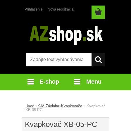
Prihlásenie
Nová registrácia
E-shop
Menu
Úvod
»
K-M Závlaha
»
Kvapkovače
»
Kvapkovač
XB-05-PC
Kvapkovač XB-05-PC